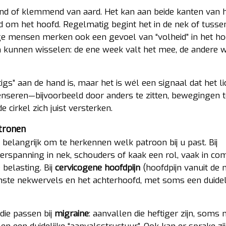
end of klemmend van aard. Het kan aan beide kanten van 
d om het hoofd. Regelmatig begint het in de nek of tusse
 mensen merken ook een gevoel van “volheid” in het ho
n kunnen wisselen: de ene week valt het mee, de andere we
tigs” aan de hand is, maar het is wél een signaal dat het 
enseren—bijvoorbeeld door anders te zitten, bewegingen t
cirkel zich juist versterken.
tronen
belangrijk om te herkennen welk patroon bij u past. Bij
erspanning in nek, schouders of kaak een rol, vaak in com
belasting. Bij
cervicogene hoofdpijn
(hoofdpijn vanuit de 
ste nekwervels en het achterhoofd, met soms een duidel
ie passen bij
migraine
: aanvallen die heftiger zijn, soms