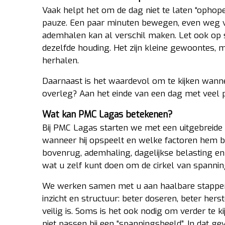
Vaak helpt het om de dag niet te laten “opho
pauze. Een paar minuten bewegen, even weg 
ademhalen kan al verschil maken. Let ook op 
dezelfde houding. Het zijn kleine gewoontes, 
herhalen.
Daarnaast is het waardevol om te kijken wannee
overleg? Aan het einde van een dag met veel pr
Wat kan PMC Lagas betekenen?
Bij PMC Lagas starten we met een uitgebreide 
wanneer hij opspeelt en welke factoren hem b
bovenrug, ademhaling, dagelijkse belasting en h
wat u zelf kunt doen om de cirkel van spannin
We werken samen met u aan haalbare stappen, 
inzicht en structuur: beter doseren, beter her
veilig is. Soms is het ook nodig om verder te k
niet passen bij een “spanningsbeeld”. In dat g