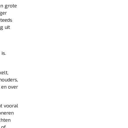
én grote
ger
steeds
g uit
is.
elt,
houders,
n en over
t vooral
ioneren
chten
 of