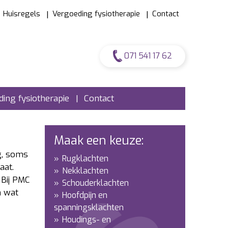
Huisregels
Vergoeding fysiotherapie
Contact
071 541 17 62
ing fysiotherapie
Contact
Maak een keuze:
g, soms
Rugklachten
aat.
Nekklachten
 Bij PMC
Schouderklachten
n wat
Hoofdpijn en
spanningsklachten
Houdings- en