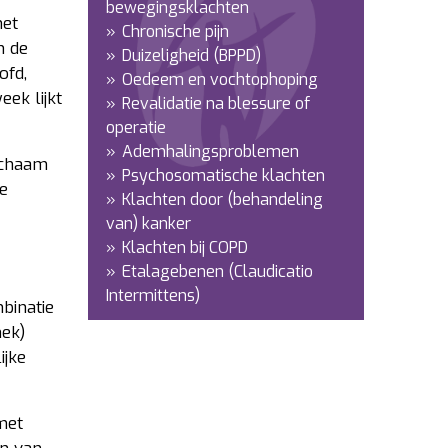
bewegingsklachten
het
Chronische pijn
n de
Duizeligheid (BPPD)
ofd,
Oedeem en vochtophoping
ek lijkt
Revalidatie na blessure of
operatie
Ademhalingsproblemen
lichaam
Psychosomatische klachten
e
Klachten door (behandeling
van) kanker
Klachten bij COPD
Etalagebenen (Claudicatio
Intermittens)
binatie
nek)
ijke
 met