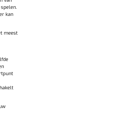
jn van
 spelen.
ker kan
het meest
lfde
en
artpunt
hakelt
 uw