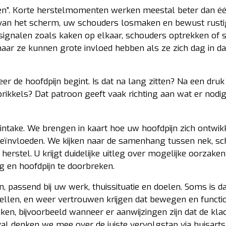
pen”. Korte herstelmomenten werken meestal beter dan é
van het scherm, uw schouders losmaken en bewust rusti
signalen zoals kaken op elkaar, schouders optrekken of 
maar ze kunnen grote invloed hebben als ze zich dag in da
r de hoofdpijn begint. Is dat na lang zitten? Na een druk
ikkels? Dat patroon geeft vaak richting aan wat er nodig 
intake. We brengen in kaart hoe uw hoofdpijn zich ontwikk
eïnvloeden. We kijken naar de samenhang tussen nek, sc
erstel. U krijgt duidelijke uitleg over mogelijke oorzake
g en hoofdpijn te doorbreken.
passend bij uw werk, thuissituatie en doelen. Soms is da
stellen, en weer vertrouwen krijgen dat bewegen en funct
ijken, bijvoorbeeld wanneer er aanwijzingen zijn dat de kla
eval denken we mee over de juiste vervolgstap via huisarts