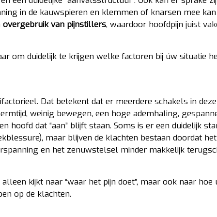
, en een duidelijke “aanvalsstructuur”. Ook kan er sprake zi
nning in de kauwspieren en klemmen of knarsen mee kan
n
overgebruik van pijnstillers
, waardoor hoofdpijn juist va
ar om duidelijk te krijgen welke factoren bij úw situatie 
factorieel. Dat betekent dat er meerdere schakels in deze
schermtijd, weinig bewegen, een hoge ademhaling, gespann
n hoofd dat “aan” blijft staan. Soms is er een duidelijk st
ekblessure), maar blijven de klachten bestaan doordat het
rspanning en het zenuwstelsel minder makkelijk terugsc
alleen kijkt naar “waar het pijn doet”, maar ook naar hoe
ben op de klachten.