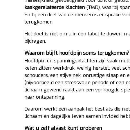
misselijkheid, gevoeligheid voor licht of geluid
kaakgerelateerde klachten
(TMD), waarbij spa
En bij een deel van de mensen is er sprake va
terugkomen.
Het doel is niet om u in één label te duwen, ma
bijdragen.
Waarom blijft hoofdpijn soms terugkomen?
Hoofdpijn en spanningsklachten zijn vaak multi
keten zitten: werkdruk, weinig herstel, veel 
schouders, een stijve nek, onrustige slaap en ee
(bijvoorbeeld een stressvolle periode of een n
lichaam gewend raakt aan een verhoogde spie
naar ontspanning.
Daarom werkt een aanpak het best als die niet 
lichaam en dagelijks leven samen invloed heb
Wat u zelf alvast kunt proberen