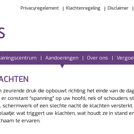
Privacyregelement
Klachtenregeling
Disclaimer
rainingscentrum
Aandoeningen
Over ons
Vergoed
LACHTEN
n zeurende druk die opbouwt richting het einde van de da
 er constant “spanning” op uw hoofd, nek of schouders st
 schermwerk of een slechte nacht de klachten versterkt.
laatje: wat triggert uw klachten, wat houdt ze in stand e
chaam te ervaren.