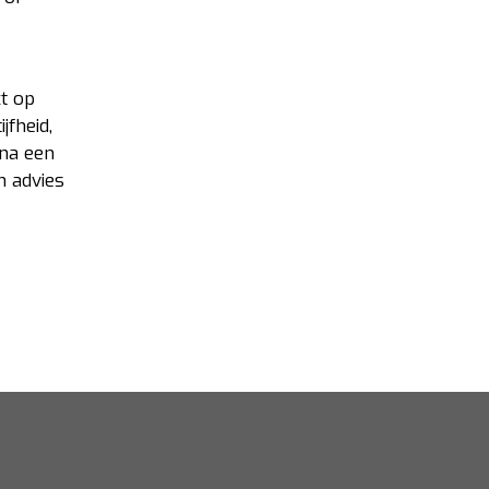
ct op
jfheid,
 na een
h advies