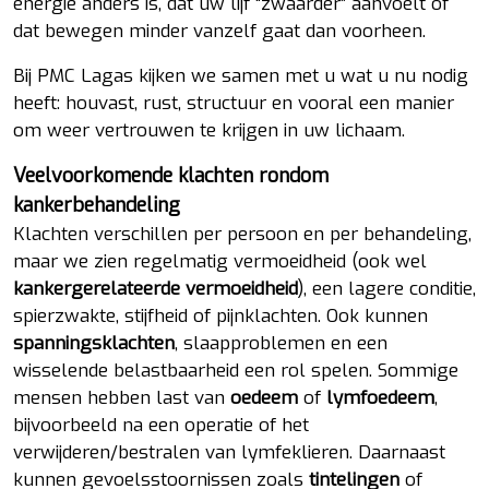
energie anders is, dat uw lijf “zwaarder” aanvoelt of
dat bewegen minder vanzelf gaat dan voorheen.
Bij PMC Lagas kijken we samen met u wat u nu nodig
heeft: houvast, rust, structuur en vooral een manier
om weer vertrouwen te krijgen in uw lichaam.
Veelvoorkomende klachten rondom
kankerbehandeling
Klachten verschillen per persoon en per behandeling,
maar we zien regelmatig vermoeidheid (ook wel
kankergerelateerde vermoeidheid
), een lagere conditie,
spierzwakte, stijfheid of pijnklachten. Ook kunnen
spanningsklachten
, slaapproblemen en een
wisselende belastbaarheid een rol spelen. Sommige
mensen hebben last van
oedeem
of
lymfoedeem
,
bijvoorbeeld na een operatie of het
verwijderen/bestralen van lymfeklieren. Daarnaast
kunnen gevoelsstoornissen zoals
tintelingen
of