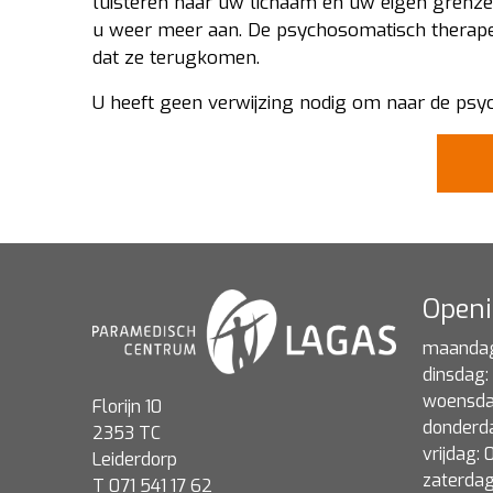
luisteren naar uw lichaam en uw eigen grenzen
u weer meer aan. De psychosomatisch therape
dat ze terugkomen.
U heeft geen verwijzing nodig om naar de psy
Openi
maandag:
dinsdag:
woensdag
Florijn 10
donderda
2353 TC
vrijdag:
Leiderdorp
zaterdag
T 071 541 17 62