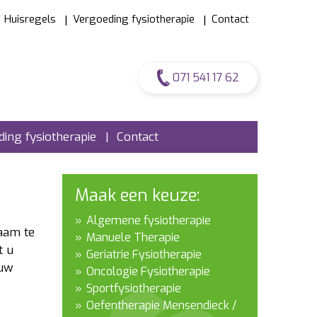
Huisregels
Vergoeding fysiotherapie
Contact
071 541 17 62
ing fysiotherapie
Contact
Maak een keuze:
Algemene fysiotherapie
aam te
Manuele Therapie
t u
Geriatrie Fysiotherapie
 uw
Oncologie Fysiotherapie
Sportfysiotherapie
Oefentherapie Mensendieck /