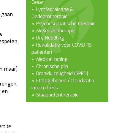
Cesar
Lymfedrainage &
n gaan
Oedeemtherapie
Psychosomatische therapie
McKenzie therapie
re
Dry Needling
eespelen
Revalidatie voor COVID-19
patiënten
Medical taping
Chronische pijn
en maar)
Draaiduizeligheid (BPPD)
Etalagebenen / Claudicatio
brengen.
intermittens
g en
Slaapoefentherapie
rt te